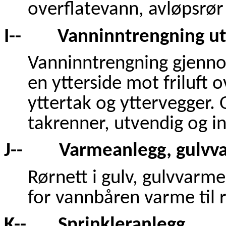
overflatevann, avløpsrør
I-- Vanninntrengning ute
Vanninntrengning gjenno
en ytterside mot friluft 
yttertak og yttervegger.
takrenner, utvendig og i
J-- Varmeanlegg, gulvvar
Rørnett i gulv, gulvvarme,
for vannbåren varme til
K-- Sprinkleranlegg