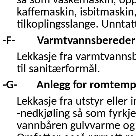
så som vaskemaskin, opp
kaffemaskin, isbitmaskin
tilkoplingsslange. Unnta
-F- Varmtvannsbereder
Lekkasje fra varmtvanns
til sanitærformål.
-G- Anlegg for romtempe
Lekkasje fra utstyr elle
-nedkjøling så som fyrkjel
vannbåren gulvvarme og 