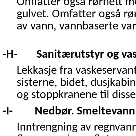
Omfatter også rørnett me
gulvet. Omfatter også rø
av vann, vannbaserte var
-H- Sanitærutstyr og va
Lekkasje fra vaskeservant
sisterne, bidet, dusjkabi
og stoppkranene til disse
-I- Nedbør. Smeltevann
Inntrengning av regnvann,