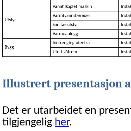
Vanntilkoplet maskin
Insta
Varmtvannsbereder
Insta
Utstyr
Sanitærutstyr
Insta
Varmeanlegg
Insta
Inntrenging utenfra
Insta
Bygg
Utett våtrom
Insta
Illustrert presentasjon 
Det er utarbeidet en prese
tilgjengelig
her
.