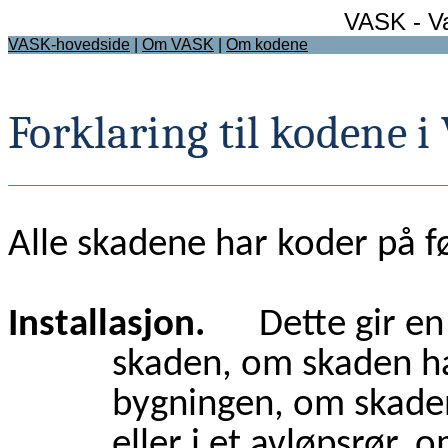
VASK - Va
VASK-hovedside
|
Om VASK
|
Om kodene
Forklaring til kodene i
Alle skadene har koder på f
Installasjon.
Dette gir en g
skaden, om skaden har
bygningen, om skaden 
eller i et avløpsrør,